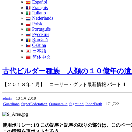
Español
Français
Italiano
Nederlands
Polski
Português
Pусский
Română
Čeština
日本語
简体中文
古代ビルダー種族 人類の１０億年の遺
【２０１８年１月】 コーリー・グッド最新情報 パートⅡ
admin
13 1月 2018
Guardians
,
SuperFederation
,
Oumuamua
,
Sigmund
,
InnerEarth
171,722
使用ポリシー: 1/3 この記事と記事の残りの部分は、こ
この情報を再ポストだろう。