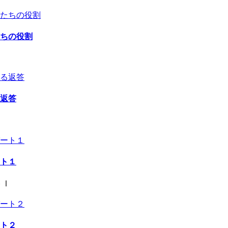
ちの役割
返答
ト１
トⅠ
ト２