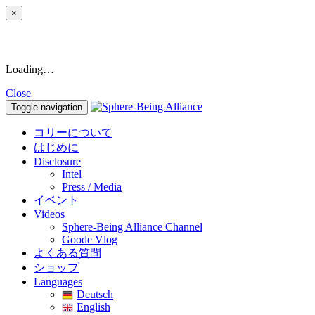
×
Loading…
Close
Toggle navigation
コリーについて
はじめに
Disclosure
Intel
Press / Media
イベント
Videos
Sphere-Being Alliance Channel
Goode Vlog
よくある質問
ショップ
Languages
Deutsch
English