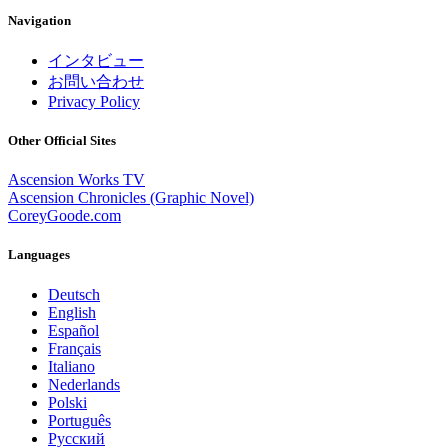
Navigation
インタビュー
お問い合わせ
Privacy Policy
Other Official Sites
Ascension Works TV
Ascension Chronicles (Graphic Novel)
CoreyGoode.com
Languages
Deutsch
English
Español
Français
Italiano
Nederlands
Polski
Português
Pусский