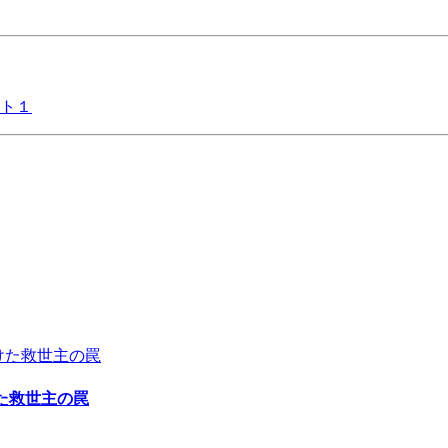
ト１
た救世主の罠