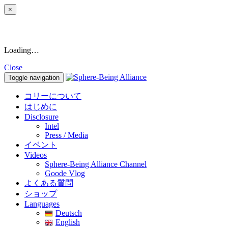
×
Loading…
Close
Toggle navigation
コリーについて
はじめに
Disclosure
Intel
Press / Media
イベント
Videos
Sphere-Being Alliance Channel
Goode Vlog
よくある質問
ショップ
Languages
Deutsch
English