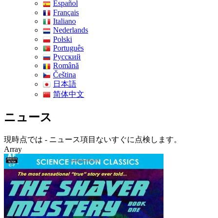
Español
Français
Italiano
Nederlands
Polski
Português
Pусский
Română
Čeština
日本語
简体中文
ニュース
現時点では - ニュース項目ないすぐに点検します。
Array