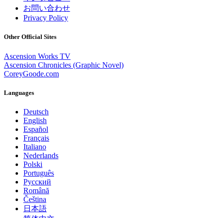
お問い合わせ
Privacy Policy
Other Official Sites
Ascension Works TV
Ascension Chronicles (Graphic Novel)
CoreyGoode.com
Languages
Deutsch
English
Español
Français
Italiano
Nederlands
Polski
Português
Pусский
Română
Čeština
日本語