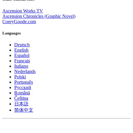
Ascension Works TV
Ascension Chronicles (Graphic Novel)
CoreyGoode.com
Languages
Deutsch
English
Español
Français
Italiano
Nederlands
Polski
Português
Pусский
Română
Čeština
日本語
简体中文