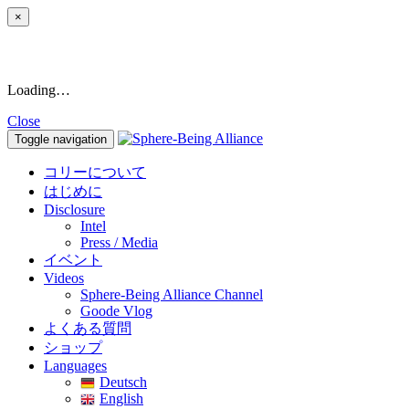
×
Loading…
Close
Toggle navigation
コリーについて
はじめに
Disclosure
Intel
Press / Media
イベント
Videos
Sphere-Being Alliance Channel
Goode Vlog
よくある質問
ショップ
Languages
Deutsch
English