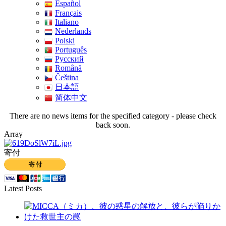
Español
Français
Italiano
Nederlands
Polski
Português
Pусский
Română
Čeština
日本語
简体中文
There are no news items for the specified category - please check
back soon.
Array
寄付
Latest Posts