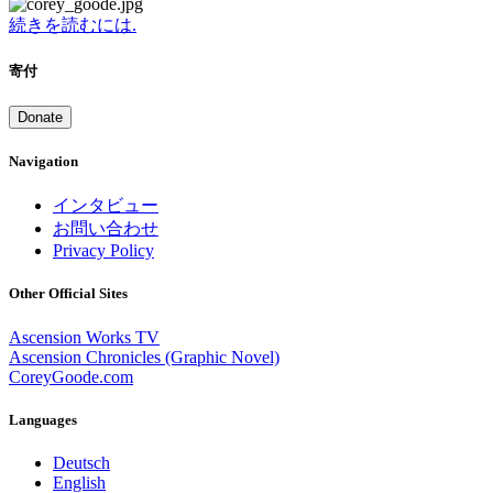
続きを読むには.
寄付
Donate
Navigation
インタビュー
お問い合わせ
Privacy Policy
Other Official Sites
Ascension Works TV
Ascension Chronicles (Graphic Novel)
CoreyGoode.com
Languages
Deutsch
English