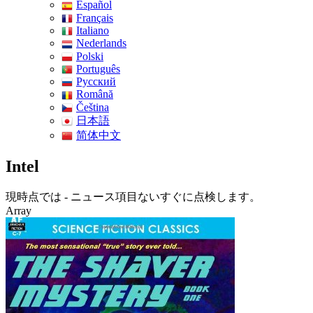
Español
Français
Italiano
Nederlands
Polski
Português
Pусский
Română
Čeština
日本語
简体中文
Intel
現時点では - ニュース項目ないすぐに点検します。
Array