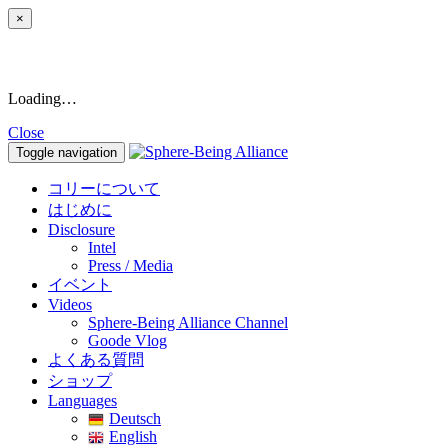
×
Loading…
Close
Toggle navigation
コリーについて
はじめに
Disclosure
Intel
Press / Media
イベント
Videos
Sphere-Being Alliance Channel
Goode Vlog
よくある質問
ショップ
Languages
Deutsch
English