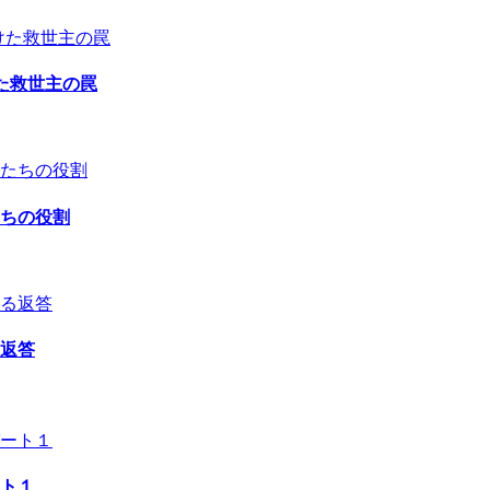
た救世主の罠
ちの役割
返答
ト１