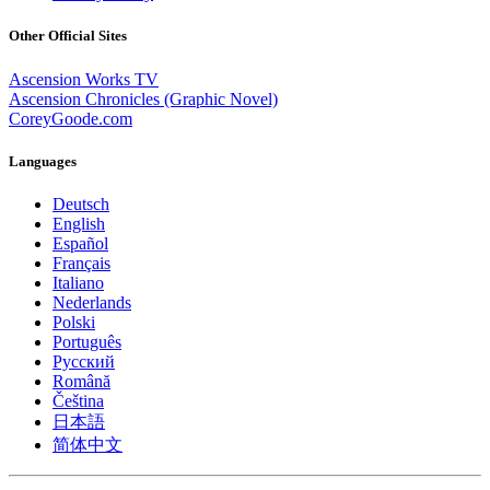
Other Official Sites
Ascension Works TV
Ascension Chronicles (Graphic Novel)
CoreyGoode.com
Languages
Deutsch
English
Español
Français
Italiano
Nederlands
Polski
Português
Pусский
Română
Čeština
日本語
简体中文