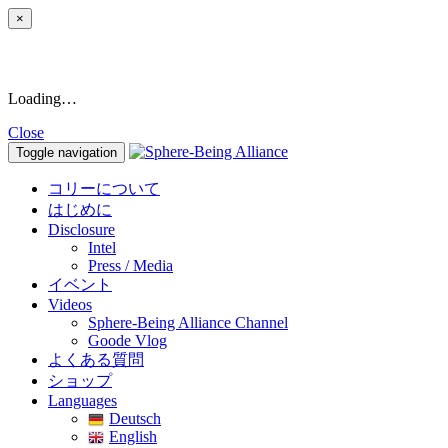
×
Loading…
Close
Toggle navigation
コリーについて
はじめに
Disclosure
Intel
Press / Media
イベント
Videos
Sphere-Being Alliance Channel
Goode Vlog
よくある質問
ショップ
Languages
Deutsch
English