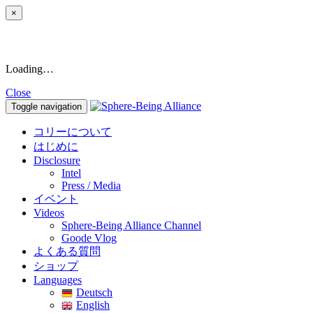
×
Loading…
Close
Toggle navigation
コリーについて
はじめに
Disclosure
Intel
Press / Media
イベント
Videos
Sphere-Being Alliance Channel
Goode Vlog
よくある質問
ショップ
Languages
Deutsch
English