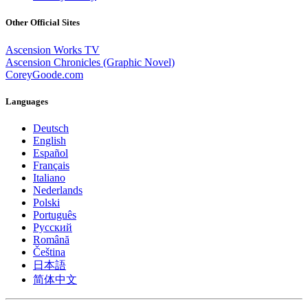
Other Official Sites
Ascension Works TV
Ascension Chronicles (Graphic Novel)
CoreyGoode.com
Languages
Deutsch
English
Español
Français
Italiano
Nederlands
Polski
Português
Pусский
Română
Čeština
日本語
简体中文