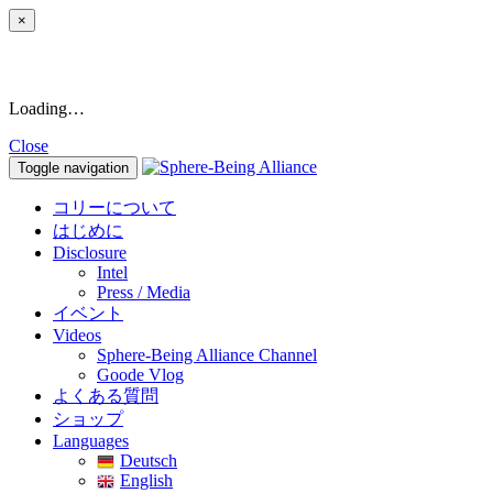
×
Loading…
Close
Toggle navigation
コリーについて
はじめに
Disclosure
Intel
Press / Media
イベント
Videos
Sphere-Being Alliance Channel
Goode Vlog
よくある質問
ショップ
Languages
Deutsch
English