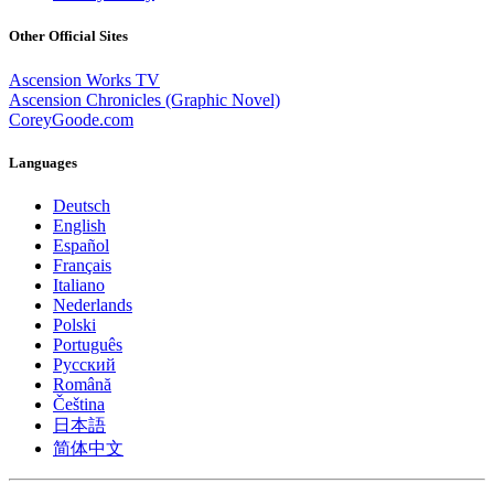
Other Official Sites
Ascension Works TV
Ascension Chronicles (Graphic Novel)
CoreyGoode.com
Languages
Deutsch
English
Español
Français
Italiano
Nederlands
Polski
Português
Pусский
Română
Čeština
日本語
简体中文