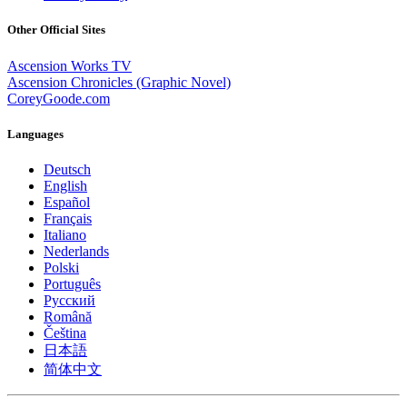
Other Official Sites
Ascension Works TV
Ascension Chronicles (Graphic Novel)
CoreyGoode.com
Languages
Deutsch
English
Español
Français
Italiano
Nederlands
Polski
Português
Pусский
Română
Čeština
日本語
简体中文