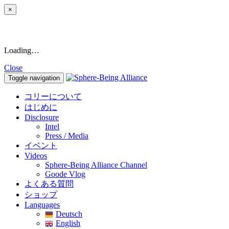
×
Loading…
Close
Toggle navigation
コリーについて
はじめに
Disclosure
Intel
Press / Media
イベント
Videos
Sphere-Being Alliance Channel
Goode Vlog
よくある質問
ショップ
Languages
Deutsch
English