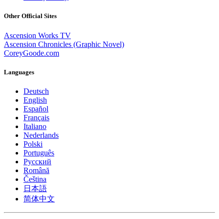
Other Official Sites
Ascension Works TV
Ascension Chronicles (Graphic Novel)
CoreyGoode.com
Languages
Deutsch
English
Español
Français
Italiano
Nederlands
Polski
Português
Pусский
Română
Čeština
日本語
简体中文