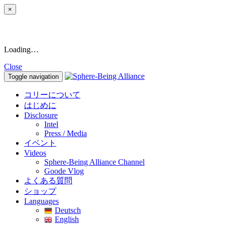
×
Loading…
Close
Toggle navigation
コリーについて
はじめに
Disclosure
Intel
Press / Media
イベント
Videos
Sphere-Being Alliance Channel
Goode Vlog
よくある質問
ショップ
Languages
Deutsch
English