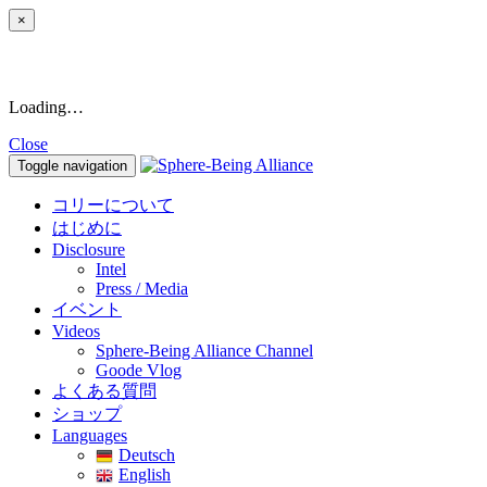
×
Loading…
Close
Toggle navigation
コリーについて
はじめに
Disclosure
Intel
Press / Media
イベント
Videos
Sphere-Being Alliance Channel
Goode Vlog
よくある質問
ショップ
Languages
Deutsch
English