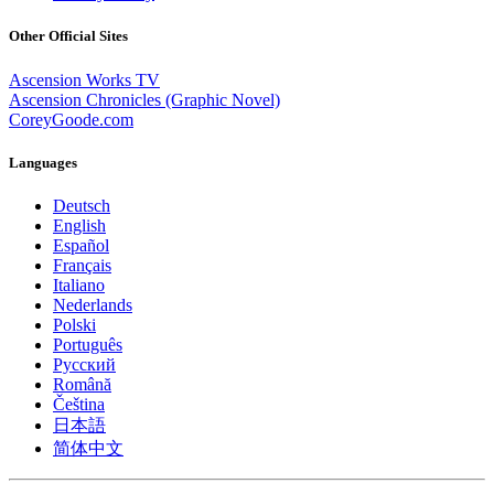
Other Official Sites
Ascension Works TV
Ascension Chronicles (Graphic Novel)
CoreyGoode.com
Languages
Deutsch
English
Español
Français
Italiano
Nederlands
Polski
Português
Pусский
Română
Čeština
日本語
简体中文