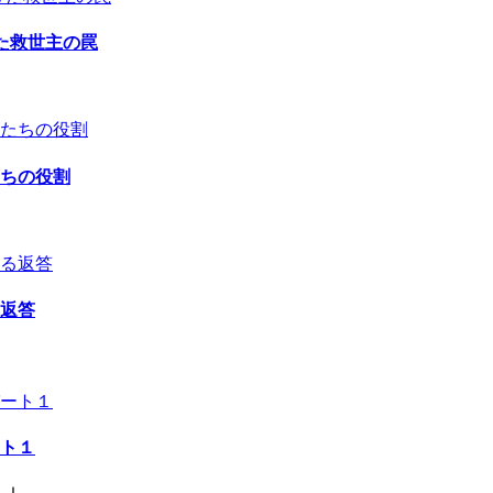
た救世主の罠
ちの役割
返答
ト１