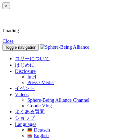
×
Loading…
Close
Toggle navigation
コリーについて
はじめに
Disclosure
Intel
Press / Media
イベント
Videos
Sphere-Being Alliance Channel
Goode Vlog
よくある質問
ショップ
Languages
Deutsch
English