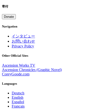
寄付
Donate
Navigation
インタビュー
お問い合わせ
Privacy Policy
Other Official Sites
Ascension Works TV
Ascension Chronicles (Graphic Novel)
CoreyGoode.com
Languages
Deutsch
English
Español
Français