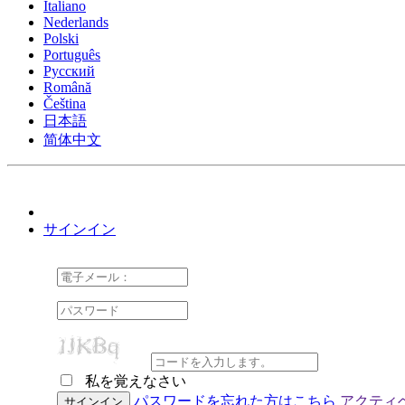
Italiano
Nederlands
Polski
Português
Pусский
Română
Čeština
日本語
简体中文
サインイン
私を覚えなさい
Cookie Consent plugin for the EU cookie l
パスワードを忘れた方はこちら
アクティ