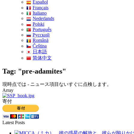
Español
Français
Italiano
Nederlands
Polski
Português
Pусский
Română
Čeština
日本語
简体中文
Tag: "pre-adamites"
現時点では - ニュース項目ないすぐに点検します。
Array
寄付
Latest Posts