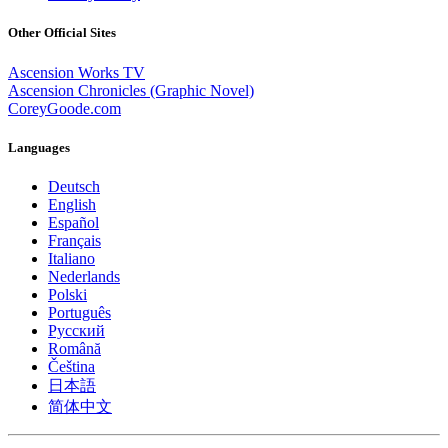
Other Official Sites
Ascension Works TV
Ascension Chronicles (Graphic Novel)
CoreyGoode.com
Languages
Deutsch
English
Español
Français
Italiano
Nederlands
Polski
Português
Pусский
Română
Čeština
日本語
简体中文