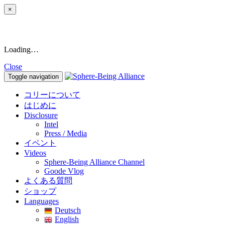
×
Loading…
Close
Toggle navigation
コリーについて
はじめに
Disclosure
Intel
Press / Media
イベント
Videos
Sphere-Being Alliance Channel
Goode Vlog
よくある質問
ショップ
Languages
Deutsch
English