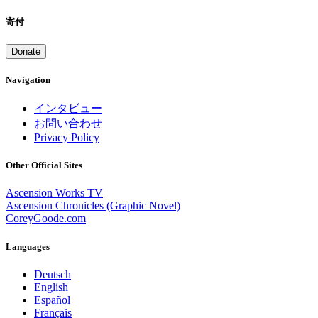
寄付
Donate
Navigation
インタビュー
お問い合わせ
Privacy Policy
Other Official Sites
Ascension Works TV
Ascension Chronicles (Graphic Novel)
CoreyGoode.com
Languages
Deutsch
English
Español
Français