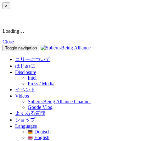
×
Loading…
Close
Toggle navigation
コリーについて
はじめに
Disclosure
Intel
Press / Media
イベント
Videos
Sphere-Being Alliance Channel
Goode Vlog
よくある質問
ショップ
Languages
Deutsch
English