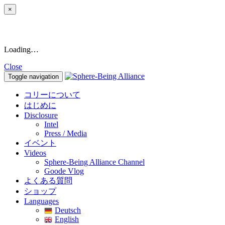
×
Loading…
Close
Toggle navigation
コリーについて
はじめに
Disclosure
Intel
Press / Media
イベント
Videos
Sphere-Being Alliance Channel
Goode Vlog
よくある質問
ショップ
Languages
Deutsch
English