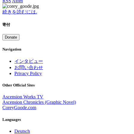
RSS
Atom
続きを読むには.
寄付
Donate
Navigation
インタビュー
お問い合わせ
Privacy Policy
Other Official Sites
Ascension Works TV
Ascension Chronicles (Graphic Novel)
CoreyGoode.com
Languages
Deutsch