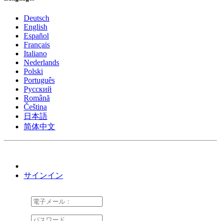
Deutsch
English
Español
Français
Italiano
Nederlands
Polski
Português
Pусский
Română
Čeština
日本語
简体中文
サインイン