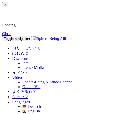
×
Loading…
Close
Toggle navigation
コリーについて
はじめに
Disclosure
Intel
Press / Media
イベント
Videos
Sphere-Being Alliance Channel
Goode Vlog
よくある質問
ショップ
Languages
Deutsch
English