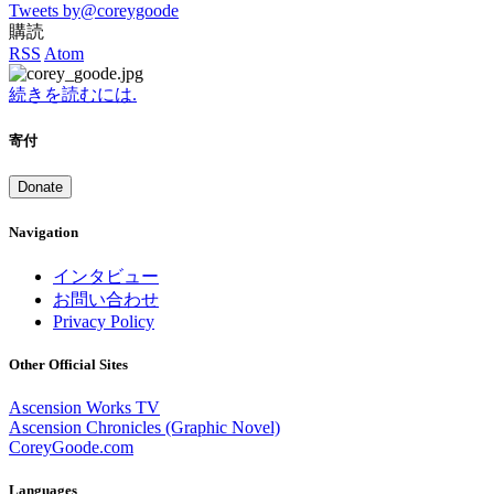
Tweets by@coreygoode
購読
RSS
Atom
続きを読むには.
寄付
Donate
Navigation
インタビュー
お問い合わせ
Privacy Policy
Other Official Sites
Ascension Works TV
Ascension Chronicles (Graphic Novel)
CoreyGoode.com
Languages