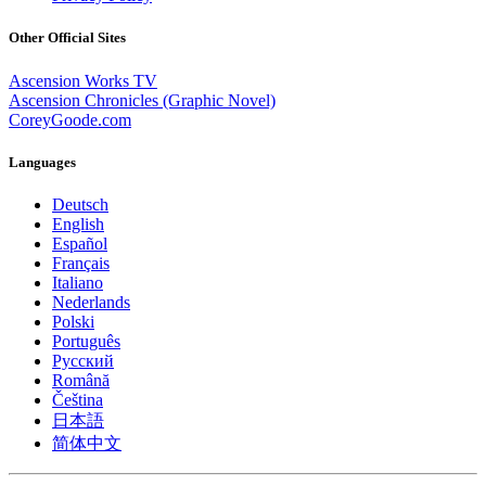
Other Official Sites
Ascension Works TV
Ascension Chronicles (Graphic Novel)
CoreyGoode.com
Languages
Deutsch
English
Español
Français
Italiano
Nederlands
Polski
Português
Pусский
Română
Čeština
日本語
简体中文