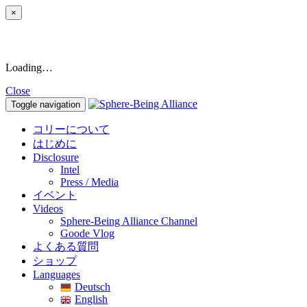
×
Loading…
Close
Toggle navigation
コリーについて
はじめに
Disclosure
Intel
Press / Media
イベント
Videos
Sphere-Being Alliance Channel
Goode Vlog
よくある質問
ショップ
Languages
Deutsch
English