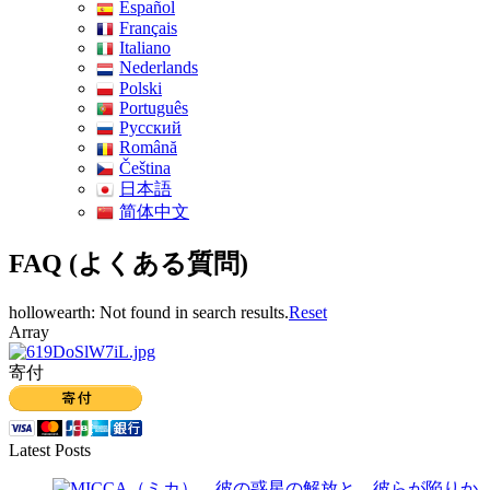
Español
Français
Italiano
Nederlands
Polski
Português
Pусский
Română
Čeština
日本語
简体中文
FAQ (よくある質問)
hollowearth: Not found in search results.
Reset
Array
寄付
Latest Posts