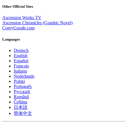
Other Official Sites
Ascension Works TV
Ascension Chronicles (Graphic Novel)
CoreyGoode.com
Languages
Deutsch
English
Español
Français
Italiano
Nederlands
Polski
Português
Pусский
Română
Čeština
日本語
简体中文