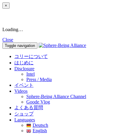
×
Loading…
Close
Toggle navigation
コリーについて
はじめに
Disclosure
Intel
Press / Media
イベント
Videos
Sphere-Being Alliance Channel
Goode Vlog
よくある質問
ショップ
Languages
Deutsch
English