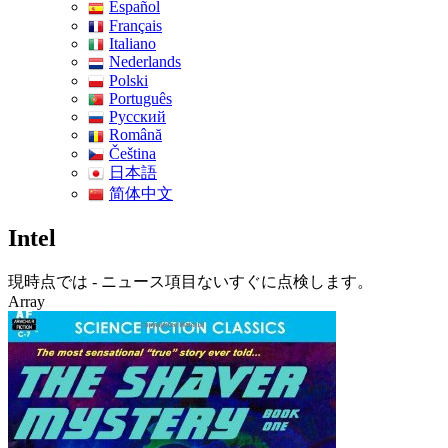
Español
Français
Italiano
Nederlands
Polski
Português
Pусский
Română
Čeština
日本語
简体中文
Intel
現時点では - ニュース項目ないすぐに点検します。
Array