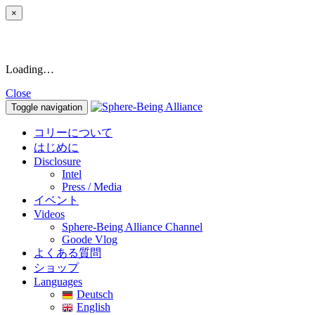
×
Loading…
Close
Toggle navigation
コリーについて
はじめに
Disclosure
Intel
Press / Media
イベント
Videos
Sphere-Being Alliance Channel
Goode Vlog
よくある質問
ショップ
Languages
Deutsch
English