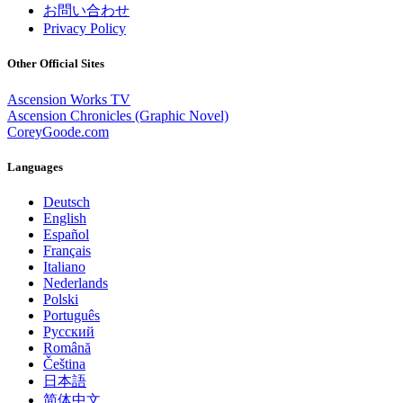
お問い合わせ
Privacy Policy
Other Official Sites
Ascension Works TV
Ascension Chronicles (Graphic Novel)
CoreyGoode.com
Languages
Deutsch
English
Español
Français
Italiano
Nederlands
Polski
Português
Pусский
Română
Čeština
日本語
简体中文