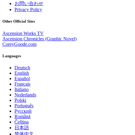
お問い合わせ
Privacy Policy
Other Official Sites
Ascension Works TV
Ascension Chronicles (Graphic Novel)
CoreyGoode.com
Languages
Deutsch
English
Español
Français
Italiano
Nederlands
Polski
Português
Pусский
Română
Čeština
日本語
简体中文