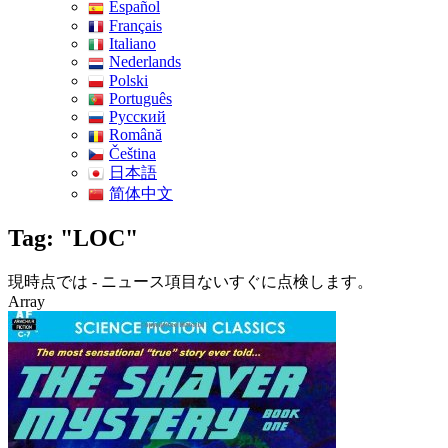
Español
Français
Italiano
Nederlands
Polski
Português
Pусский
Română
Čeština
日本語
简体中文
Tag: "LOC"
現時点では - ニュース項目ないすぐに点検します。
Array