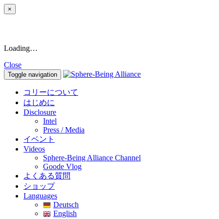
×
Loading…
Close
Toggle navigation
コリーについて
はじめに
Disclosure
Intel
Press / Media
イベント
Videos
Sphere-Being Alliance Channel
Goode Vlog
よくある質問
ショップ
Languages
Deutsch
English