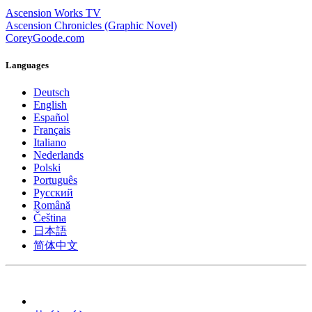
Ascension Works TV
Ascension Chronicles (Graphic Novel)
CoreyGoode.com
Languages
Deutsch
English
Español
Français
Italiano
Nederlands
Polski
Português
Pусский
Română
Čeština
日本語
简体中文