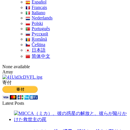
Español
Français
Italiano
Nederlands
Polski
Português
Pусский
Română
Čeština
日本語
简体中文
None available
Array
寄付
Latest Posts