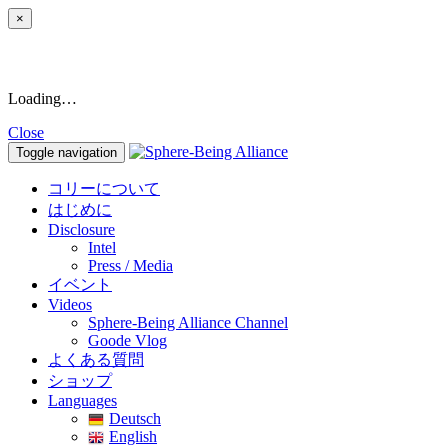
×
Loading…
Close
Toggle navigation
コリーについて
はじめに
Disclosure
Intel
Press / Media
イベント
Videos
Sphere-Being Alliance Channel
Goode Vlog
よくある質問
ショップ
Languages
Deutsch
English