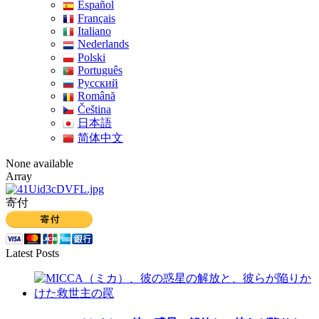
Español
Français
Italiano
Nederlands
Polski
Português
Pусский
Română
Čeština
日本語
简体中文
None available
Array
寄付
Latest Posts