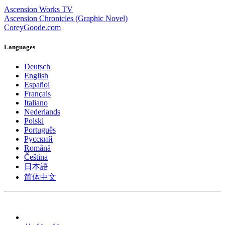
Ascension Works TV
Ascension Chronicles (Graphic Novel)
CoreyGoode.com
Languages
Deutsch
English
Español
Français
Italiano
Nederlands
Polski
Português
Pусский
Română
Čeština
日本語
简体中文