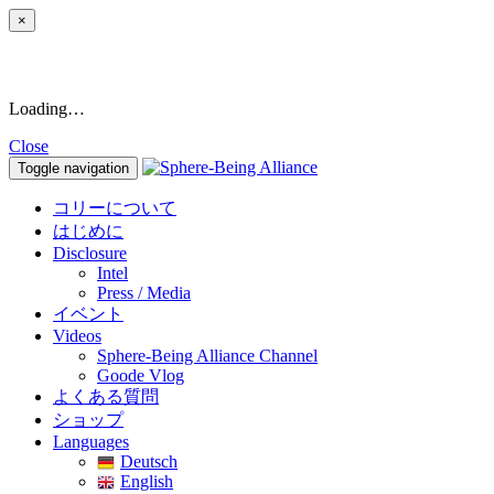
×
Loading…
Close
Toggle navigation
コリーについて
はじめに
Disclosure
Intel
Press / Media
イベント
Videos
Sphere-Being Alliance Channel
Goode Vlog
よくある質問
ショップ
Languages
Deutsch
English