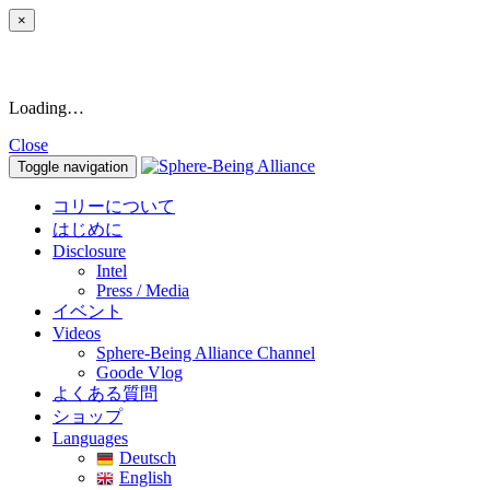
×
Loading…
Close
Toggle navigation
コリーについて
はじめに
Disclosure
Intel
Press / Media
イベント
Videos
Sphere-Being Alliance Channel
Goode Vlog
よくある質問
ショップ
Languages
Deutsch
English