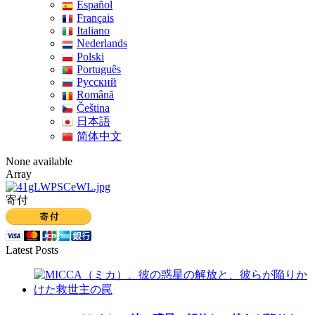
Español
Français
Italiano
Nederlands
Polski
Português
Pусский
Română
Čeština
日本語
简体中文
None available
Array
寄付
Latest Posts