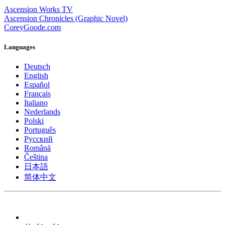
Ascension Works TV
Ascension Chronicles (Graphic Novel)
CoreyGoode.com
Languages
Deutsch
English
Español
Français
Italiano
Nederlands
Polski
Português
Pусский
Română
Čeština
日本語
简体中文