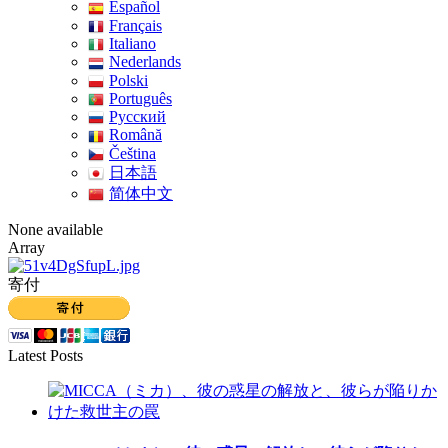
Español
Français
Italiano
Nederlands
Polski
Português
Pусский
Română
Čeština
日本語
简体中文
None available
Array
寄付
Latest Posts