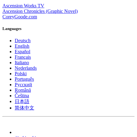
Ascension Works TV
Ascension Chronicles (Graphic Novel)
CoreyGoode.com
Languages
Deutsch
English
Español
Français
Italiano
Nederlands
Polski
Português
Pусский
Română
Čeština
日本語
简体中文