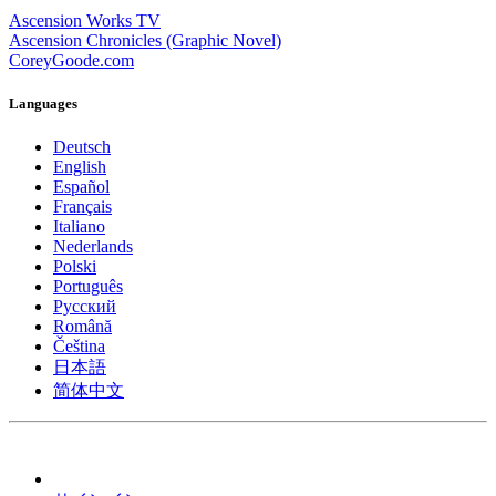
Ascension Works TV
Ascension Chronicles (Graphic Novel)
CoreyGoode.com
Languages
Deutsch
English
Español
Français
Italiano
Nederlands
Polski
Português
Pусский
Română
Čeština
日本語
简体中文