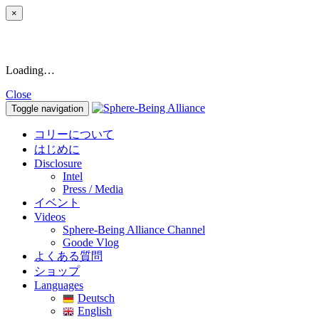
×
Loading…
Close
Toggle navigation
コリーについて
はじめに
Disclosure
Intel
Press / Media
イベント
Videos
Sphere-Being Alliance Channel
Goode Vlog
よくある質問
ショップ
Languages
Deutsch
English