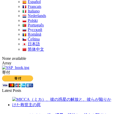
Español
Français
Italiano
Nederlands
Polski
Português
Pусский
Română
Čeština
日本語
简体中文
None available
Array
寄付
Latest Posts