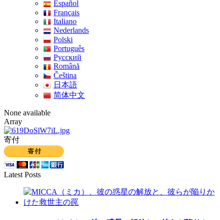
Español
Français
Italiano
Nederlands
Polski
Português
Pусский
Română
Čeština
日本語
简体中文
None available
Array
寄付
Latest Posts