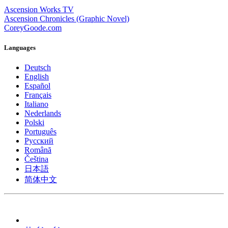
Ascension Works TV
Ascension Chronicles (Graphic Novel)
CoreyGoode.com
Languages
Deutsch
English
Español
Français
Italiano
Nederlands
Polski
Português
Pусский
Română
Čeština
日本語
简体中文