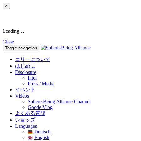
×
Loading…
Close
Toggle navigation
コリーについて
はじめに
Disclosure
Intel
Press / Media
イベント
Videos
Sphere-Being Alliance Channel
Goode Vlog
よくある質問
ショップ
Languages
Deutsch
English