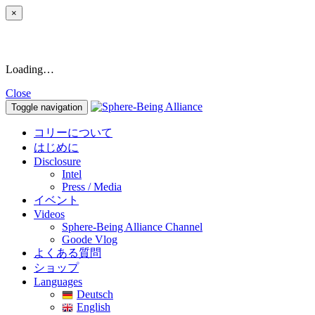
×
Loading…
Close
Toggle navigation
コリーについて
はじめに
Disclosure
Intel
Press / Media
イベント
Videos
Sphere-Being Alliance Channel
Goode Vlog
よくある質問
ショップ
Languages
Deutsch
English