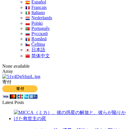
Español
Français
Italiano
Nederlands
Polski
Português
Pусский
Română
Čeština
日本語
简体中文
None available
Array
寄付
Latest Posts