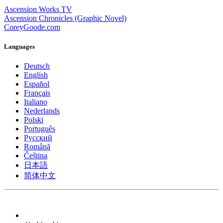
Ascension Works TV
Ascension Chronicles (Graphic Novel)
CoreyGoode.com
Languages
Deutsch
English
Español
Français
Italiano
Nederlands
Polski
Português
Pусский
Română
Čeština
日本語
简体中文