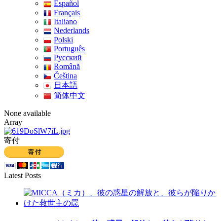
Español
Français
Italiano
Nederlands
Polski
Português
Pусский
Română
Čeština
日本語
简体中文
None available
Array
寄付
Latest Posts