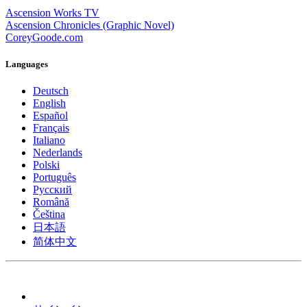
Ascension Works TV
Ascension Chronicles (Graphic Novel)
CoreyGoode.com
Languages
Deutsch
English
Español
Français
Italiano
Nederlands
Polski
Português
Pусский
Română
Čeština
日本語
简体中文