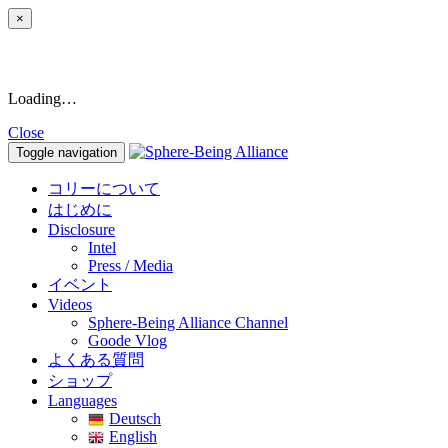
×
Loading…
Close
Toggle navigation
コリーについて
はじめに
Disclosure
Intel
Press / Media
イベント
Videos
Sphere-Being Alliance Channel
Goode Vlog
よくある質問
ショップ
Languages
Deutsch
English