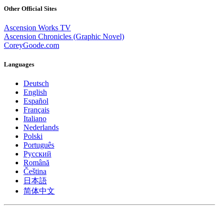
Other Official Sites
Ascension Works TV
Ascension Chronicles (Graphic Novel)
CoreyGoode.com
Languages
Deutsch
English
Español
Français
Italiano
Nederlands
Polski
Português
Pусский
Română
Čeština
日本語
简体中文