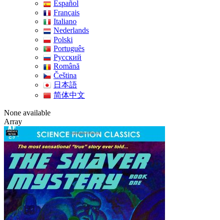
Español
Français
Italiano
Nederlands
Polski
Português
Pусский
Română
Čeština
日本語
简体中文
None available
Array