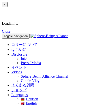
×
Loading…
Close
Toggle navigation
コリーについて
はじめに
Disclosure
Intel
Press / Media
イベント
Videos
Sphere-Being Alliance Channel
Goode Vlog
よくある質問
ショップ
Languages
Deutsch
English