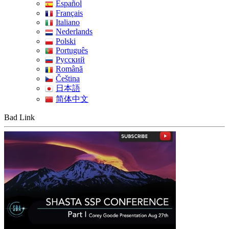
Español
Français
Italiano
Nederlands
Polski
Português
Pусский
Română
Čeština
日本語
简体中文
Bad Link