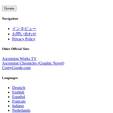
Donate
Navigation
インタビュー
お問い合わせ
Privacy Policy
Other Official Sites
Ascension Works TV
Ascension Chronicles (Graphic Novel)
CoreyGoode.com
Languages
Deutsch
English
Español
Français
Italiano
Nederlands