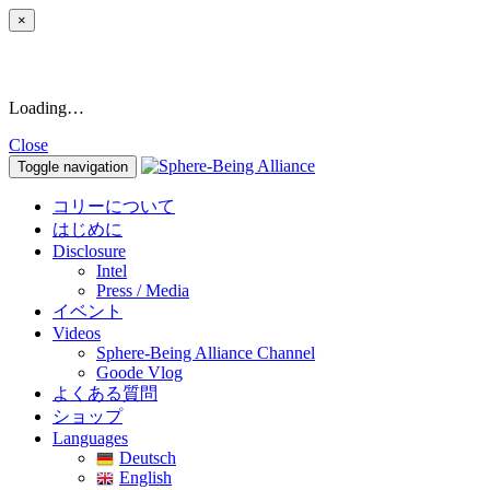
×
Loading…
Close
Toggle navigation
コリーについて
はじめに
Disclosure
Intel
Press / Media
イベント
Videos
Sphere-Being Alliance Channel
Goode Vlog
よくある質問
ショップ
Languages
Deutsch
English