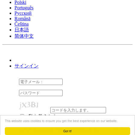
Polski
Português
Pусский
Română
Čeština
日本語
简体中文
サインイン
私を覚えなさい
This website uses cookies to ensure you get the best experience on our website.
パスワードを忘れた方はこちら
アクテ
10 年 前
10 年 前
10 年 前
10 年 前
10 年 前
10 年 前
10 年 前
10 年 前
10 年 前
10 年 前
10 年 前
10 年 前
10 年 前
10 年 前
10 年 前
9 年 前
9 年 前
9 年 前
9 年 前
9 年 前
9 年 前
9 年 前
9 年 前
9 年 前
9 年 前
9 年 前
9 年 前
9 年 前
9 年 前
9 年 前
9 年 前
8 年 前
7 年 前
7 年 前
6 年 前
6 年 前
ィベーション メールの再送信します。
Got it!