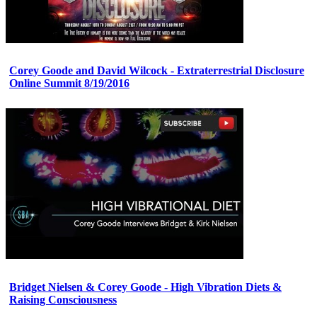
Corey Goode and David Wilcock - Extraterrestrial Disclosure
Online Summit 8/19/2016
Bridget Nielsen & Corey Goode - High Vibration Diets &
Raising Consciousness