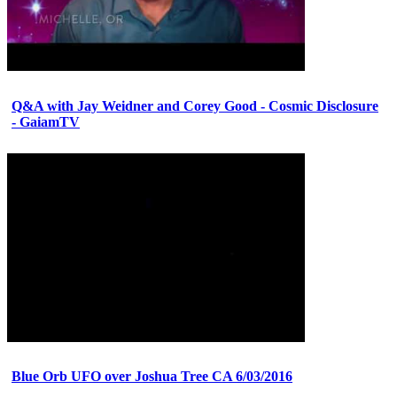
Q&A with Jay Weidner and Corey Good - Cosmic Disclosure
- GaiamTV
Blue Orb UFO over Joshua Tree CA 6/03/2016