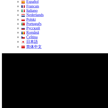
Español
Français
Italiano
Nederlands
Polski
Português
Pусский
Română
Čeština
日本語
简体中文