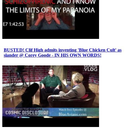
BUSTED! Clif High admits inventing 'Blue Chicken Cult' as
slander @ Corey Goode - IN HIS OWN WORDS!