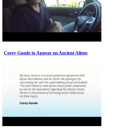
Corey Goode to Appear on Ancient Aliens