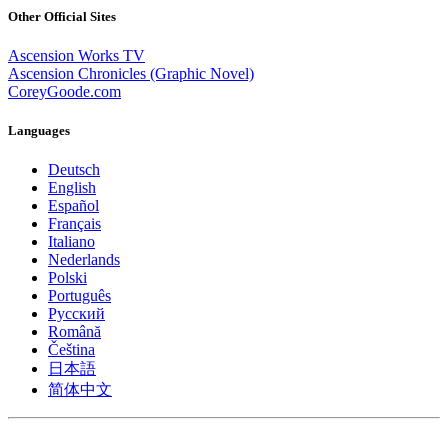
Other Official Sites
Ascension Works TV
Ascension Chronicles (Graphic Novel)
CoreyGoode.com
Languages
Deutsch
English
Español
Français
Italiano
Nederlands
Polski
Português
Pусский
Română
Čeština
日本語
简体中文