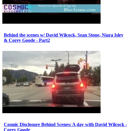
Behind the scenes w/ David Wilcock, Sean Stone, Niara Isley
& Corey Goode - Part2
Cosmic Disclosure Behind Scenes: A day with David Wilcock -
Corey Goode