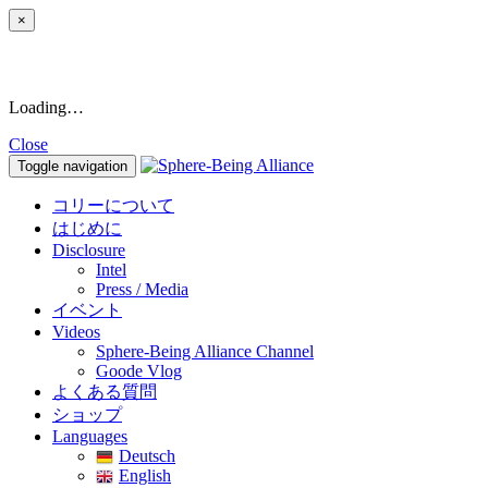
×
Loading…
Close
Toggle navigation
コリーについて
はじめに
Disclosure
Intel
Press / Media
イベント
Videos
Sphere-Being Alliance Channel
Goode Vlog
よくある質問
ショップ
Languages
Deutsch
English