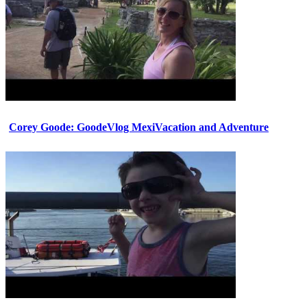
Corey Goode: GoodeVlog MexiVacation and Adventure