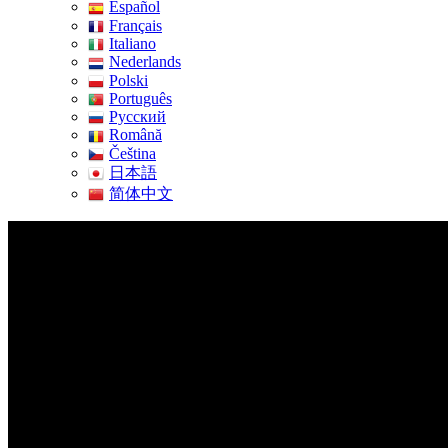
Español
Français
Italiano
Nederlands
Polski
Português
Pусский
Română
Čeština
日本語
简体中文