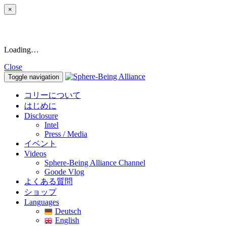
×
Loading…
Close
Toggle navigation
コリーについて
はじめに
Disclosure
Intel
Press / Media
イベント
Videos
Sphere-Being Alliance Channel
Goode Vlog
よくある質問
ショップ
Languages
Deutsch
English