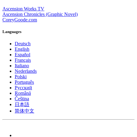
Ascension Works TV
Ascension Chronicles (Graphic Novel)
CoreyGoode.com
Languages
Deutsch
English
Español
Français
Italiano
Nederlands
Polski
Português
Pусский
Română
Čeština
日本語
简体中文