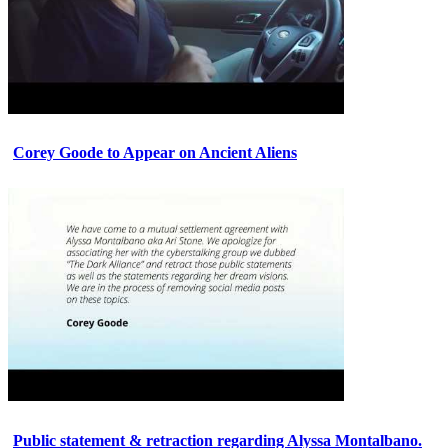
Corey Goode to Appear on Ancient Aliens
Public statement & retraction regarding Alyssa Montalbano.