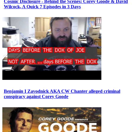
Cosmic Disclosure - Behind the Scenes: Corey Goode & David
Wilcock, A Quick 7 Episodes in 3 Days
Benjamin I Zavodnick AKA CW Chanter alleged criminal
conspiracy against Corey Goode