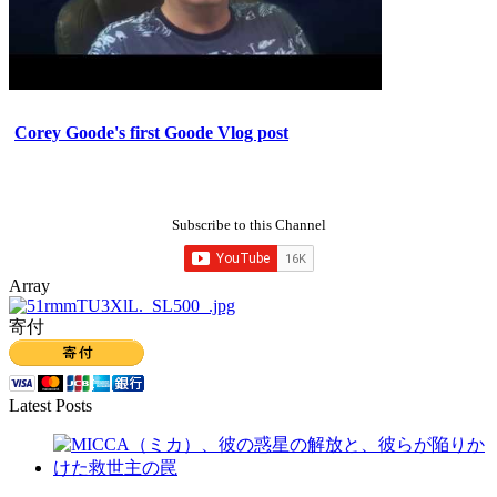
Corey Goode's first Goode Vlog post
Subscribe to this Channel
Array
寄付
Latest Posts