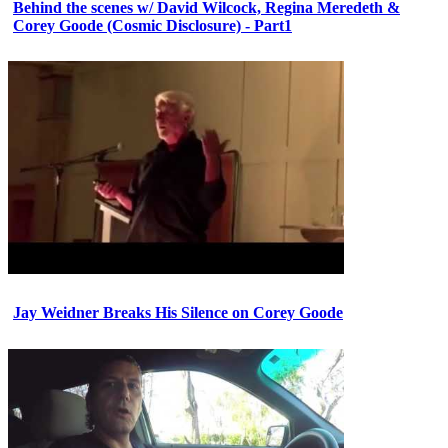
Behind the scenes w/ David Wilcock, Regina Meredeth &
Corey Goode (Cosmic Disclosure) - Part1
Jay Weidner Breaks His Silence on Corey Goode