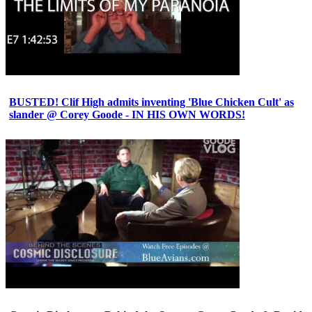
BUSTED! Clif High admits inventing 'Blue Chicken Cult' as
slander @ Corey Goode - IN HIS OWN WORDS!