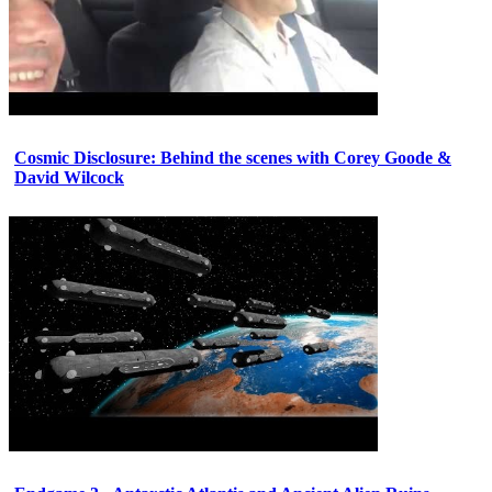
Cosmic Disclosure: Behind the scenes with Corey Goode &
David Wilcock