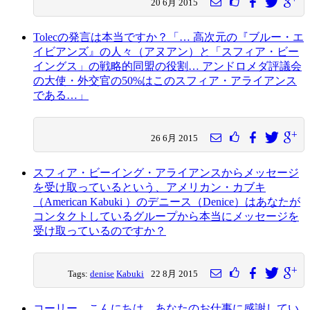
20 6月 2015
Tolecの発言は本当ですか？「… 高次元の『ブルー・エ
イビアンズ』の人々（アヌアン）と「スフィア・ビー
イングス」の戦略的同盟の役割… アンドロメダ評議会
の大使・外交官の50%はこのスフィア・アライアンス
である…」
26 6月 2015
スフィア・ビーイング・アライアンスからメッセージ
を受け取っているという、アメリカン・カブキ
（American Kabuki ）のデニース（Denice）はあなたが
コンタクトしているグループから本当にメッセージを
受け取っているのですか？
Tags:
denise
Kabuki
22 8月 2015
コーリー、こんにちは。あなたのお仕事に感謝してい