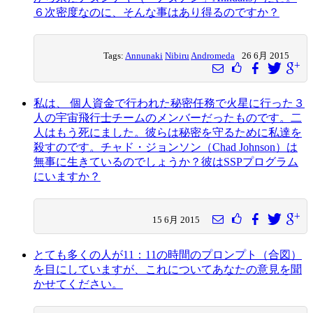
６次密度なのに、そんな事はあり得るのですか？
Tags:
Annunaki
Nibiru
Andromeda
26 6月 2015
私は、 個人資金で行われた秘密任務で火星に行った３
人の宇宙飛行士チームのメンバーだったものです。二
人はもう死にました。彼らは秘密を守るために私達を
殺すのです。チャド・ジョンソン（Chad Johnson）は
無事に生きているのでしょうか？彼はSSPプログラム
にいますか？
15 6月 2015
とても多くの人が11：11の時間のプロンプト（合図）
を目にしていますが、これについてあなたの意見を聞
かせてください。