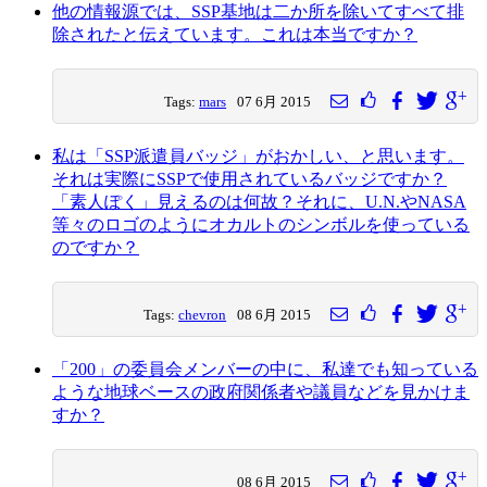
他の情報源では、SSP基地は二か所を除いてすべて排
除されたと伝えています。これは本当ですか？
Tags:
mars
07 6月 2015
私は「SSP派遣員バッジ」がおかしい、と思います。
それは実際にSSPで使用されているバッジですか？
「素人ぽく」見えるのは何故？それに、U.N.やNASA
等々のロゴのようにオカルトのシンボルを使っている
のですか？
Tags:
chevron
08 6月 2015
「200」の委員会メンバーの中に、私達でも知っている
ような地球ベースの政府関係者や議員などを見かけま
すか？
08 6月 2015