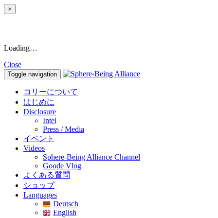
×
Loading…
Close
Toggle navigation
コリーについて
はじめに
Disclosure
Intel
Press / Media
イベント
Videos
Sphere-Being Alliance Channel
Goode Vlog
よくある質問
ショップ
Languages
Deutsch
English