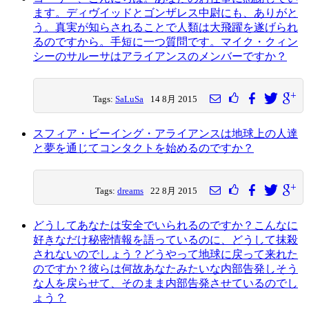
ます。ディヴイッドとゴンザレス中尉にも、ありがと
う。真実が知らされることで人類は大飛躍を遂げられ
るのですから。手短に一つ質問です。マイク・クィン
シーのサルーサはアライアンスのメンバーですか？
Tags:
SaLuSa
14 8月 2015
スフィア・ビーイング・アライアンスは地球上の人達
と夢を通じてコンタクトを始めるのですか？
Tags:
dreams
22 8月 2015
どうしてあなたは安全でいられるのですか？こんなに
好きなだけ秘密情報を語っているのに、どうして抹殺
されないのでしょう？どうやって地球に戻って来れた
のですか？彼らは何故あなたみたいな内部告発しそう
な人を戻らせて、そのまま内部告発させているのでし
ょう？