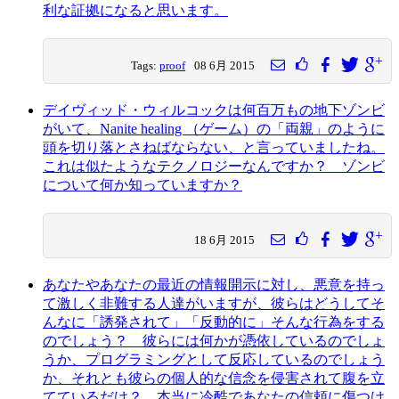
利な証拠になると思います。
Tags:
proof
08 6月 2015
デイヴィッド・ウィルコックは何百万もの地下ゾンビ
がいて、Nanite healing （ゲーム）の「両親」のように
頭を切り落とさねばならない、と言っていましたね。
これは似たようなテクノロジーなんですか？ ゾンビ
について何か知っていますか？
18 6月 2015
あなたやあなたの最近の情報開示に対し、悪意を持っ
て激しく非難する人達がいますが、彼らはどうしてそ
んなに「誘発されて」「反動的に」そんな行為をする
のでしょう？ 彼らには何かが憑依しているのでしょ
うか、プログラミングとして反応しているのでしょう
か、それとも彼らの個人的な信念を侵害されて腹を立
てているだけ？ 本当に冷酷であなたの信頼に傷つけ