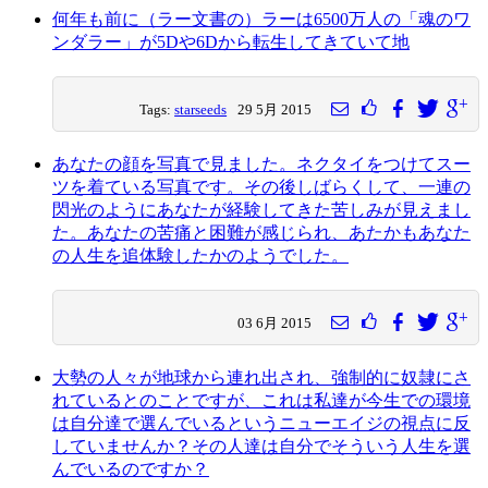
何年も前に（ラー文書の）ラーは6500万人の「魂のワ
ンダラー」が5Dや6Dから転生してきていて地
Tags:
starseeds
29 5月 2015
あなたの顔を写真で見ました。ネクタイをつけてスー
ツを着ている写真です。その後しばらくして、一連の
閃光のようにあなたが経験してきた苦しみが見えまし
た。あなたの苦痛と困難が感じられ、あたかもあなた
の人生を追体験したかのようでした。
03 6月 2015
大勢の人々が地球から連れ出され、強制的に奴隷にさ
れているとのことですが、これは私達が今生での環境
は自分達で選んでいるというニューエイジの視点に反
していませんか？その人達は自分でそういう人生を選
んでいるのですか？