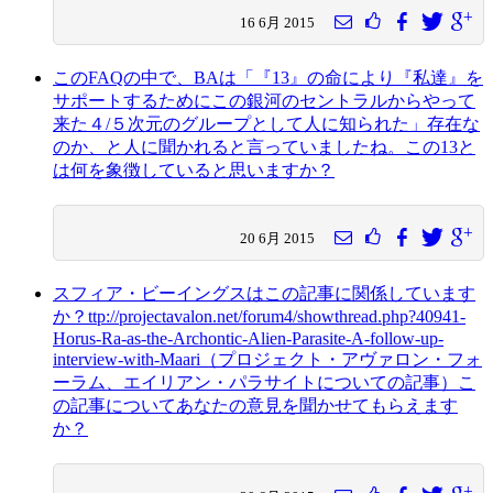
16 6月 2015
このFAQの中で、BAは「『13』の命により『私達』を
サポートするためにこの銀河のセントラルからやって
来た４/５次元のグループとして人に知られた」存在な
のか、と人に聞かれると言っていましたね。この13と
は何を象徴していると思いますか？
20 6月 2015
スフィア・ビーイングスはこの記事に関係しています
か？ttp://projectavalon.net/forum4/showthread.php?40941-
Horus-Ra-as-the-Archontic-Alien-Parasite-A-follow-up-
interview-with-Maari（プロジェクト・アヴァロン・フォ
ーラム、エイリアン・パラサイトについての記事）こ
の記事についてあなたの意見を聞かせてもらえます
か？