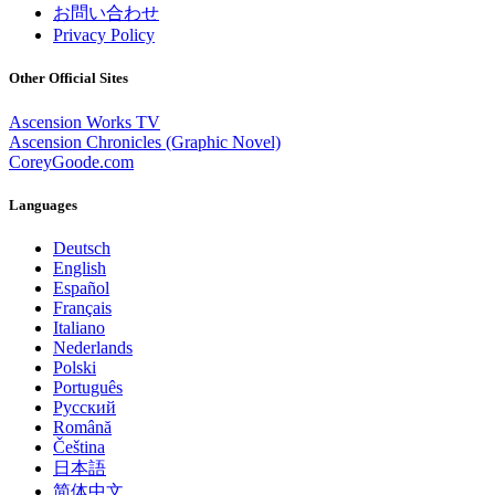
お問い合わせ
Privacy Policy
Other Official Sites
Ascension Works TV
Ascension Chronicles (Graphic Novel)
CoreyGoode.com
Languages
Deutsch
English
Español
Français
Italiano
Nederlands
Polski
Português
Pусский
Română
Čeština
日本語
简体中文