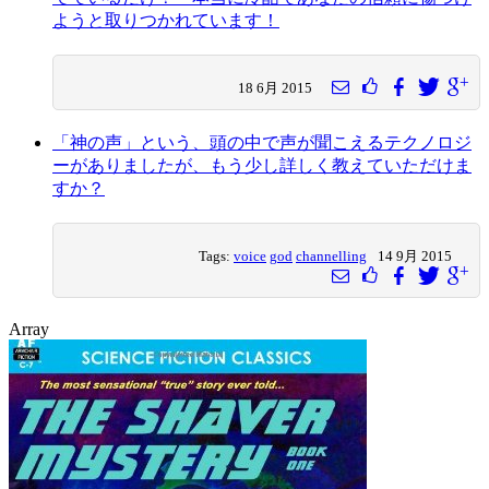
ようと取りつかれています！
18 6月 2015
「神の声」という、頭の中で声が聞こえるテクノロジ
ーがありましたが、もう少し詳しく教えていただけま
すか？
Tags:
voice
god
channelling
14 9月 2015
Array