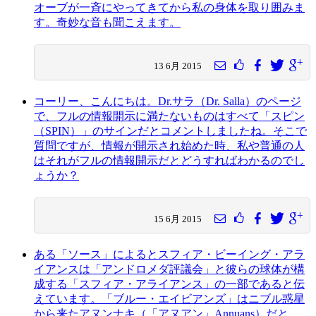
オーブが一斉にやってきてから私の身体を取り囲みま
す。奇妙な音も聞こえます。
13 6月 2015
コーリー、こんにちは。Dr.サラ（Dr. Salla）のページ
で、フルの情報開示に満たないものはすべて「スピン
（SPIN）」のサインだとコメントしましたね。そこで
質問ですが、情報が開示され始めた時、私や普通の人
はそれがフルの情報開示だとどうすればわかるのでし
ょうか？
15 6月 2015
ある「ソース」によるとスフィア・ビーイング・アラ
イアンスは「アンドロメダ評議会」と彼らの球体が構
成する「スフィア・アライアンス」の一部であると伝
えています。「ブルー・エイビアンズ」はニブル惑星
から来たアヌンナキ（「アヌアン」Annuans）だと。