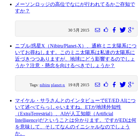
メーソンロッジの高位でなにが行われてるかご存知で
すか？
30 5月 2015
ニブル/惑星X（Nibiru/Planet-X）、通称ミニ太陽系につ
いてお尋ねします。このミニ太陽系は私達の太陽系に
近づきつつありますが、地球にどう影響するのでしょ
うか？注意・懸念を向けるべきでしょうか？
Tags:
nibiru
planet-x
19 8月 2015
マイケル・サラさんとのインタビューでET/ED AIにつ
いて述べてらっしゃいますね。ETが地球外知性
（ExtraTerrestrial）、AIが人工知能（Artificial
Intelligence)だということは分かります。ですがEDは何
を意味して、そしてなんのイニシャルなのでしょう
か。