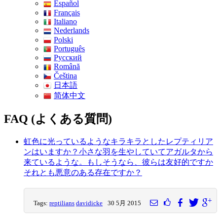
Español
Français
Italiano
Nederlands
Polski
Português
Pусский
Română
Čeština
日本語
简体中文
FAQ (よくある質問)
虹色に光っているようなキラキラとしたレプティリア
ンはいますか？小さな羽を生やしていてアガルタから
来ているような。もしそうなら、彼らは友好的ですか
それとも悪意のある存在ですか？
Tags:
reptilians
davidicke
30 5月 2015