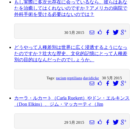
もし実際に多次元存在に会っているなら、彼らはあな
たを治癒してはくれないのですか？アメリカの病院で
外科手術を受ける必要はないのでは？
30 5月 2015
どうやって人種差別は世界に広く浸透するようになっ
たのですか？壮大な歴史、文化的記憶にとって人種差
別の目的はなんだったのでしょうか。
Tags:
racism
reptilians
davidicke
30 5月 2015
カーラ・ルカート（Carla Ruekert）やドン・エルキンス
（Don Elkins）、ジム・マッカーティ（Jim
29 5月 2015